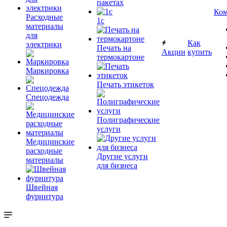
пакетах
Ком
Расходные
1c
материалы
для
Как
электрики
Печать на
Акции
купить
термокартоне
Маркировка
Печать этикеток
Спецодежда
Полиграфические
услуги
Медицинские
расходные
Другие услуги
материалы
для бизнеса
Швейная
фурнитура