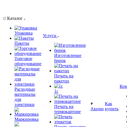
Каталог
Упаковка
Услуги
Пакеты
Изготовление
Торговое
бирок
оборудование
Печать на
пакетах
Ком
Расходные
1c
материалы
для
Как
электрики
Печать на
Акции
купить
термокартоне
Маркировка
Печать этикеток