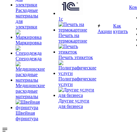
Ком
Расходные
материалы
1c
для
Как
электрики
Акции
купить
Печать на
термокартоне
Маркировка
Печать этикеток
Спецодежда
Полиграфические
услуги
Медицинские
расходные
материалы
Другие услуги
для бизнеса
Швейная
фурнитура