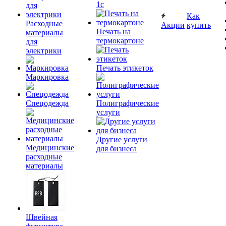
1c
Как
Расходные
Акции
купить
Печать на
материалы
термокартоне
для
электрики
Печать этикеток
Маркировка
Спецодежда
Полиграфические
услуги
Другие услуги
Медицинские
для бизнеса
расходные
материалы
Швейная