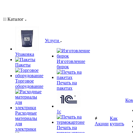
Каталог
Услуги
Упаковка
Изготовление
Пакеты
бирок
Торговое
Печать на
оборудование
пакетах
Ком
1c
Расходные
материалы
Как
для
Акции
купить
Печать на
электрики
термокартоне