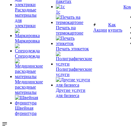
пакетах
Ком
Расходные
1c
материалы
для
Как
электрики
Печать на
Акции
купить
термокартоне
Маркировка
Печать этикеток
Спецодежда
Полиграфические
услуги
Медицинские
расходные
Другие услуги
материалы
для бизнеса
Швейная
фурнитура