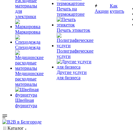
Расходные
материалы
Как
Печать на
для
Акции
купить
термокартоне
электрики
Печать этикеток
Маркировка
Спецодежда
Полиграфические
услуги
Другие услуги
Медицинские
для бизнеса
расходные
материалы
Швейная
фурнитура
Каталог