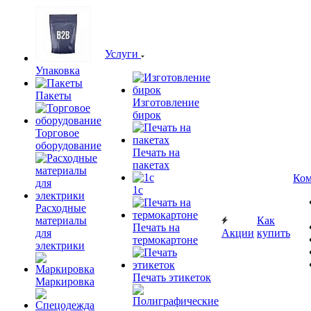
Услуги
Упаковка
Пакеты
Изготовление
бирок
Торговое
оборудование
Печать на
пакетах
Ком
1c
Расходные
материалы
Как
Печать на
для
Акции
купить
термокартоне
электрики
Печать этикеток
Маркировка