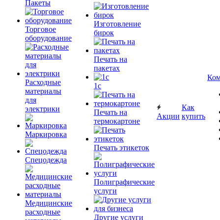
Пакеты
Изготовление
Торговое
бирок
оборудование
Печать на
пакетах
Ком
Расходные
1c
материалы
для
Как
электрики
Печать на
Акции
купить
термокартоне
Маркировка
Печать этикеток
Спецодежда
Полиграфические
услуги
Медицинские
расходные
Другие услуги