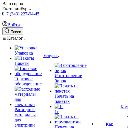
Ваш город
Екатеринбург
+7 (343) 227-94-45
Войти
Поиск
Каталог
Упаковка
Услуги
Пакеты
Изготовление
Торговое
бирок
оборудование
Печать на
пакетах
Ком
Расходные
1c
материалы
для
Как
электрики
Печать на