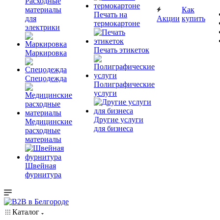
Расходные
материалы
Как
Печать на
для
Акции
купить
термокартоне
электрики
Печать этикеток
Маркировка
Спецодежда
Полиграфические
услуги
Другие услуги
Медицинские
для бизнеса
расходные
материалы
Швейная
фурнитура
Каталог