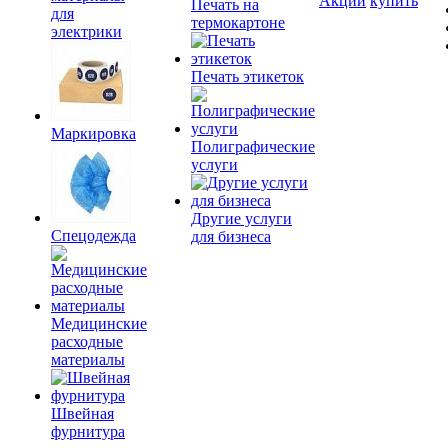
Акции
купить
Печать на
для
термокартоне
электрики
Печать этикеток
Маркировка
Полиграфические
услуги
Другие услуги
Спецодежда
для бизнеса
Медицинские
расходные
материалы
Швейная
фурнитура