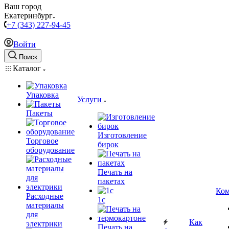
Ваш город
Екатеринбург
+7 (343) 227-94-45
Войти
Поиск
Каталог
Упаковка
Услуги
Пакеты
Изготовление
Торговое
бирок
оборудование
Печать на
пакетах
Ком
Расходные
1c
материалы
для
Как
электрики
Печать на