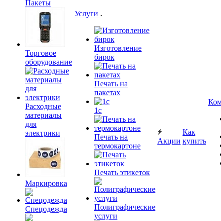
Пакеты
Услуги
Изготовление
Торговое
бирок
оборудование
Печать на
пакетах
Ком
Расходные
1c
материалы
для
Как
электрики
Печать на
Акции
купить
термокартоне
Печать этикеток
Маркировка
Полиграфические
Спецодежда
услуги