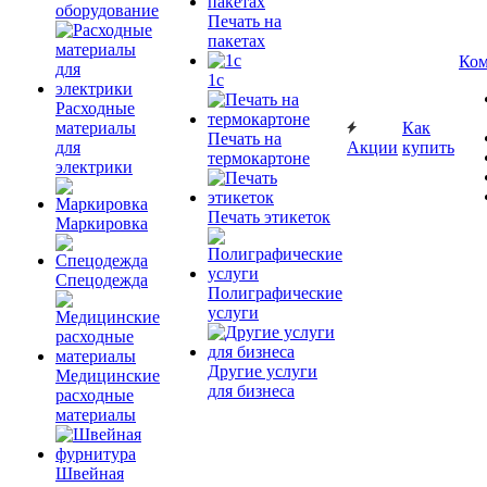
оборудование
Печать на
пакетах
Ком
1c
Расходные
материалы
Как
Печать на
для
Акции
купить
термокартоне
электрики
Печать этикеток
Маркировка
Спецодежда
Полиграфические
услуги
Другие услуги
Медицинские
для бизнеса
расходные
материалы
Швейная