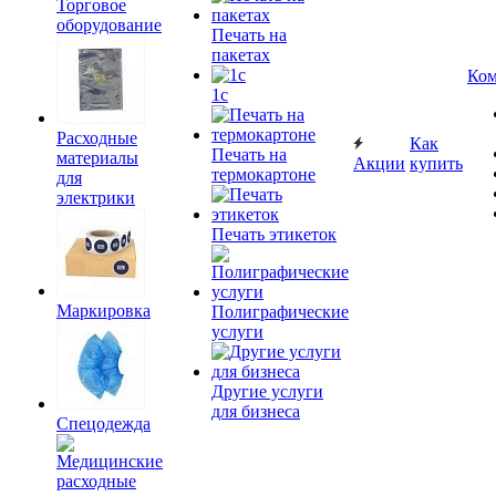
Торговое
оборудование
Печать на
пакетах
Ком
1c
Расходные
Как
Печать на
материалы
Акции
купить
термокартоне
для
электрики
Печать этикеток
Маркировка
Полиграфические
услуги
Другие услуги
для бизнеса
Спецодежда