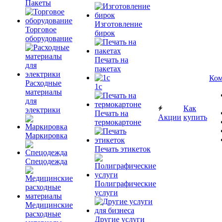
Пакеты
Изготовление
Торговое
бирок
оборудование
Печать на
пакетах
Ком
Расходные
1c
материалы
для
Как
электрики
Печать на
Акции
купить
термокартоне
Маркировка
Печать этикеток
Спецодежда
Полиграфические
услуги
Медицинские
расходные
Другие услуги