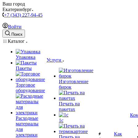
Ваш город
Екатеринбург
+7 (343) 227-94-45
Войти
Поиск
Каталог
Упаковка
Услуги
Пакеты
Изготовление
Торговое
бирок
оборудование
Печать на
пакетах
Ком
Расходные
1c
материалы
для
Как
электрики
Печать на