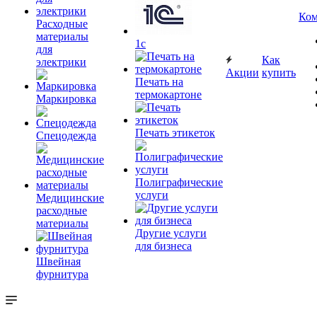
Ком
Расходные
материалы
1c
для
Как
электрики
Акции
купить
Печать на
термокартоне
Маркировка
Печать этикеток
Спецодежда
Полиграфические
услуги
Медицинские
расходные
материалы
Другие услуги
для бизнеса
Швейная
фурнитура