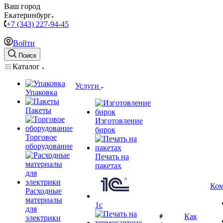
Ваш город
Екатеринбург
+7 (343) 227-94-45
Войти
Поиск
Каталог
Услуги
Упаковка
Пакеты
Изготовление
бирок
Торговое
оборудование
Печать на
пакетах
Ком
Расходные
материалы
1c
для
Как
электрики