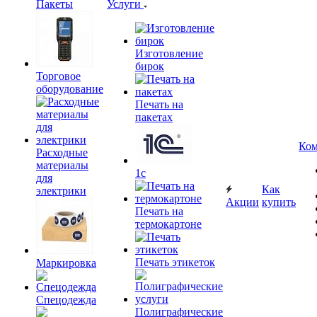
Пакеты
Услуги
Изготовление
бирок
Торговое
оборудование
Печать на
пакетах
Ком
Расходные
материалы
1c
для
Как
электрики
Акции
купить
Печать на
термокартоне
Печать этикеток
Маркировка
Спецодежда
Полиграфические