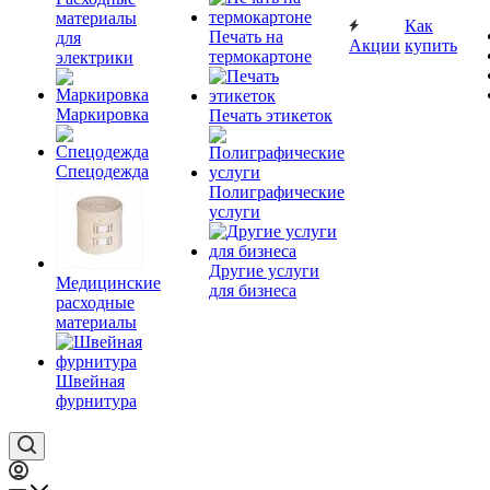
материалы
Как
Печать на
для
Акции
купить
термокартоне
электрики
Маркировка
Печать этикеток
Спецодежда
Полиграфические
услуги
Другие услуги
Медицинские
для бизнеса
расходные
материалы
Швейная
фурнитура