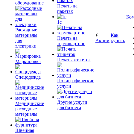
оборудование
Печать на
пакетах
Ком
1c
Расходные
материалы
Как
Печать на
для
Акции
купить
термокартоне
электрики
Печать этикеток
Маркировка
Спецодежда
Полиграфические
услуги
Другие услуги
Медицинские
для бизнеса
расходные
материалы
Швейная