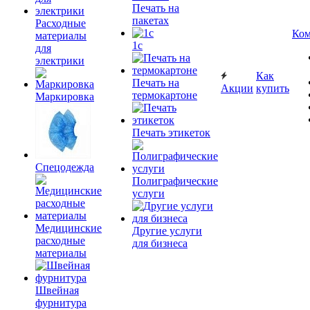
Печать на
пакетах
Расходные
Ком
материалы
1c
для
электрики
Как
Печать на
Акции
купить
термокартоне
Маркировка
Печать этикеток
Спецодежда
Полиграфические
услуги
Медицинские
Другие услуги
расходные
для бизнеса
материалы
Швейная
фурнитура