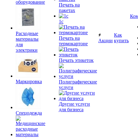
оборудование
Печать на
пакетах
Ком
1c
Расходные
Как
Печать на
материалы
Акции
купить
термокартоне
для
электрики
Печать этикеток
Маркировка
Полиграфические
услуги
Другие услуги
для бизнеса
Спецодежда