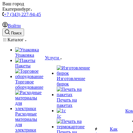
Ваш город
Екатеринбург
+7 (343) 227-94-45
Войти
Поиск
Каталог
Упаковка
Услуги
Пакеты
Изготовление
Торговое
бирок
оборудование
Печать на
пакетах
Ком
Расходные
1c
материалы
для
Как
электрики
Печать на