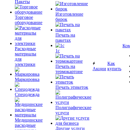
Пакеты
Изготовление
Торговое
бирок
оборудование
Печать на
пакетах
Ком
Расходные
1c
материалы
для
Как
электрики
Печать на
Акции
купить
термокартоне
Маркировка
Печать этикеток
Спецодежда
Полиграфические
услуги
Медицинские
расходные
Другие услуги