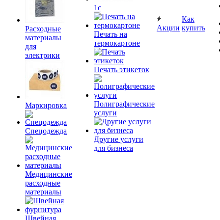
1c
Как
Акции
купить
Расходные
Печать на
материалы
термокартоне
для
электрики
Печать этикеток
Полиграфические
Маркировка
услуги
Спецодежда
Другие услуги
для бизнеса
Медицинские
расходные
материалы
Швейная