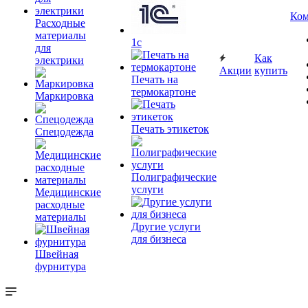
Ком
Расходные
материалы
1c
для
Как
электрики
Акции
купить
Печать на
термокартоне
Маркировка
Печать этикеток
Спецодежда
Полиграфические
услуги
Медицинские
расходные
материалы
Другие услуги
для бизнеса
Швейная
фурнитура