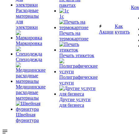
пакетах
Ком
Расходные
материалы
1c
для
Как
электрики
Акции
купить
Печать на
термокартоне
Маркировка
Печать этикеток
Спецодежда
Полиграфические
услуги
Медицинские
расходные
материалы
Другие услуги
для бизнеса
Швейная
фурнитура