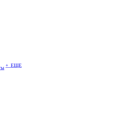
+ ЕЩЕ
ты