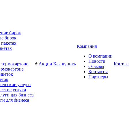
ие бирок
Компания
акетах
О компании
Новости
Акции
Как купить
Контак
Отзывы
ермокартоне
Контакты
Партнеры
еток
еские услуги
ги для бизнеса