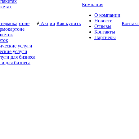
Компания
акетах
О компании
Новости
Акции
Как купить
Контак
Отзывы
ермокартоне
Контакты
Партнеры
еток
еские услуги
ги для бизнеса