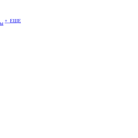
+ ЕЩЕ
ты